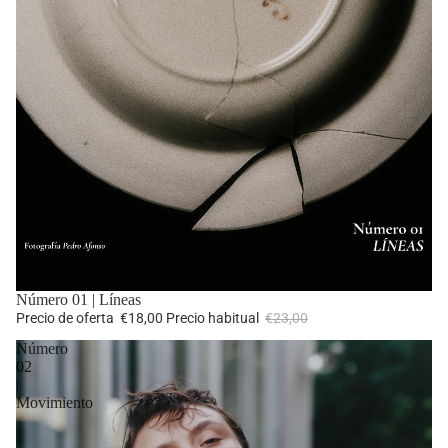
Oferta
Número 01 | Líneas
Precio de oferta
€18,00
Precio habitual
€23,00
Número
02
|
Movimiento