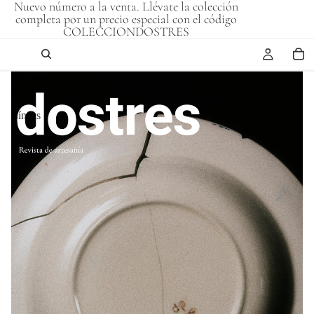
Nuevo número a la venta. Llévate la colección
completa por un precio especial con el código
COLECCIONDOSTRES
Número
01
|
Líneas