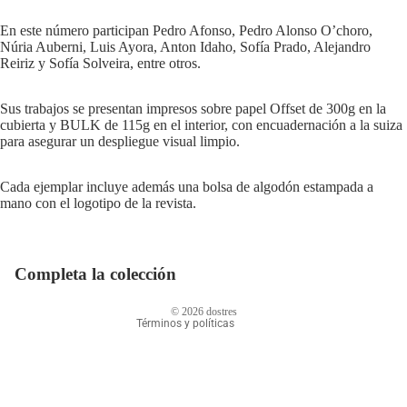
En este número participan Pedro Afonso, Pedro Alonso O’choro,
Núria Auberni, Luis Ayora, Anton Idaho, Sofía Prado, Alejandro
Reiriz y Sofía Solveira, entre otros.
Sus trabajos se presentan impresos sobre papel Offset de 300g en la
cubierta y BULK de 115g en el interior, con encuadernación a la suiza
para asegurar un despliegue visual limpio.
Cada ejemplar incluye además una bolsa de algodón estampada a
mano con el logotipo de la revista.
Política de privacidad
Información de contacto
Política de reembolso
Completa la colección
Términos del servicio
© 2026
dostres
Términos y políticas