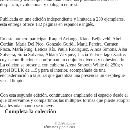
desplazan, evolucionan y dialogan entre sí.
Publicada en una edición independiente y limitada a 230 ejemplares,
esta entrega ofrece 132 páginas en español e inglés.
En este número participan Raquel Ariangs, Kiana Beijleveld, Abel
Cerdán, María Del Pico, Gonzalo Guridi, María Pereira, Carmen
Plaza, María Puig, Leticia Río, Paula Rodríguez, Ainoa Simons, Alba
Solveira, Sofía Solveira, Aldara Vázquez, Lucía Villar e Iago Xastre,
cuyas contribuciones conforman un conjunto diverso y cohesionado.
La edición se presenta con cubierta Arena Smooth White de 250g y
papel BULK de 115g para el interior, acompañada de una
encuadernación a la suiza que garantiza una presencia un despliegue
visual limpio.
Política de privacidad
Con esta segunda edición, continuamos ampliando el espacio desde el
que observamos y compartimos las múltiples formas que puede adoptar
Información de contacto
la artesanía cuando se mueve.
Política de reembolso
Completa la colección
Términos del servicio
© 2026
dostres
Términos y políticas